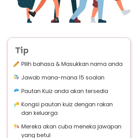
v
a
c
y
F
Tip
A
Q
Pilih bahasa & Masukkan nama anda
'
s
Jawab mana-mana 15 soalan
Pautan Kuiz anda akan tersedia
T
Kongsi pautan kuiz dengan rakan
e
r
dan keluarga
m
Mereka akan cuba meneka jawapan
s
&
yang betul