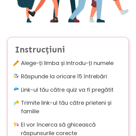
v
a
c
y
F
Instrucțiuni
A
Q
Alege-ți limba și introdu-ți numele
'
s
Răspunde la oricare 15 întrebări
Link-ul tău către quiz va fi pregătit
T
Trimite link-ul tău către prieteni și
e
r
familie
m
Ei vor încerca să ghicească
s
&
răspunsurile corecte